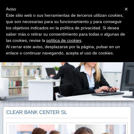
Menu
×
Aviso
Este sitio web o sus herramientas de terceros utilizan cookies,
que son necesarias para su funcionamiento y para conseguir
Asesoría Fiscal Inmobiliaria Gestión
los objetivos indicados en la política de privacidad. Si desea
Asesoría Jurídica Fiscal Laboral Contable Inmobiliaria
Gestión Documental Herencias
saber más o retirar su consentimiento para todas o algunas de
las cookies, revise la
política de cookies
.
Al cerrar este aviso, desplazarse por la página, pulsar en un
enlace o continuar navegando, acepta el uso de cookies.
CLEAR BANK CENTER SL